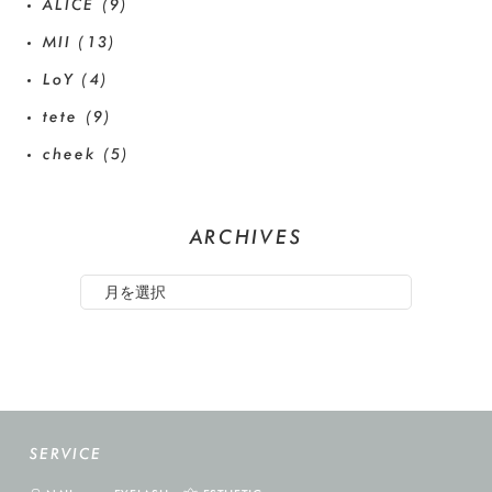
ALICE
(9)
MII
(13)
LoY
(4)
tete
(9)
cheek
(5)
ARCHIVES
SERVICE