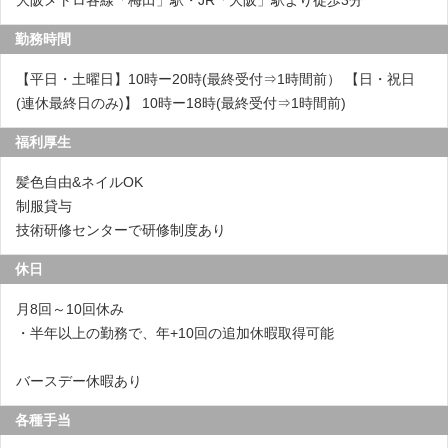
大阪メトロ各線「梅田」駅・JR「大阪」駅より徒歩3分
勤務時間
【平日・土曜日】10時ー20時(最終受付⇒1時間前） 【日・祝日
(連休最終日のみ)】 10時ー18時(最終受付⇒1時間前)
福利厚生
髪色自由&ネイルOK
制服貸与
技術研修センターで研修制度あり
休日
月8回～10回休み
・半年以上の勤務で、年+10回の追加休暇取得可能
バースデー休暇あり
各種手当